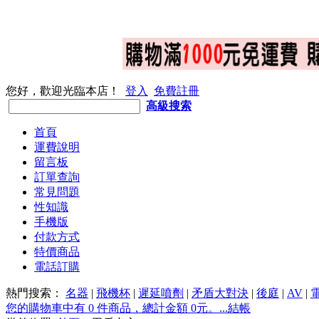
您好，歡迎光臨本店！
登入
免費註冊
高級搜索
首頁
運費說明
留言板
訂單查詢
常見問題
性知識
手機版
付款方式
特價商品
電話訂購
熱門搜索：
名器
|
飛機杯
|
遲延噴劑
|
矛盾大對決
|
後庭
|
AV
|
您的購物車中有 0 件商品，總計金額 0元。...結帳