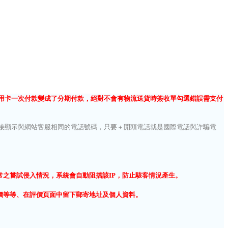
用卡一次付款變成了分期付款，絕對不會有物流送貨時簽收單勾選錯誤需支付
接顯示與網站客服相同的電話號碼
，只要
＋開頭電話就是國際電話與詐騙電
常之嘗試侵入情況，系統會自動阻擋該IP，防止駭客情況產生。
價等等、在評價頁面中留下郵寄地址及個人資料。