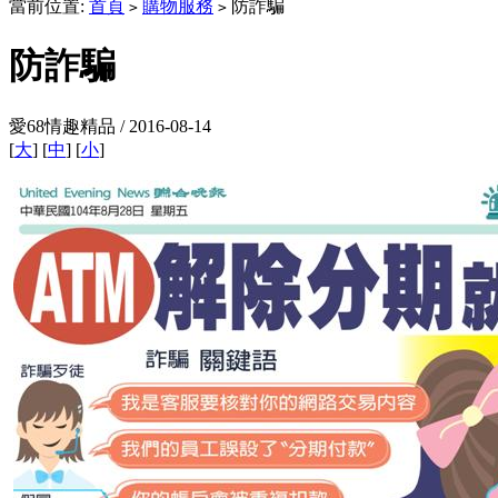
當前位置:
首頁
購物服務
防詐騙
>
>
防詐騙
愛68情趣精品 / 2016-08-14
[
大
] [
中
] [
小
]