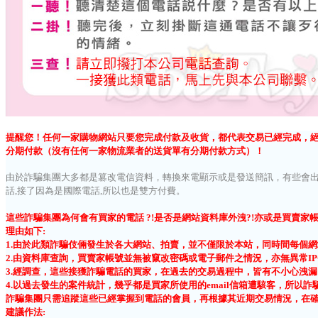
提醒您！任何一家購物網站只要您完成付款及收貨，都代表交易已經完成，
分期付款（沒有任何一家物流業者的送貨單有分期付款方式）！
由於詐騙集團大多都是篡改電信資料，轉換來電顯示或是發送簡訊，有些會
話,接了因為是國際電話,所以也是雙方付費
。
這些詐騙集團為何會有買家的電話 ?!是否是網站資料庫外洩?!亦或是買賣家
理由如下:
1.由於此類詐騙伎倆發生於各大網站、拍賣，並不僅限於本站，同時間每個
2.由資料庫查詢，買賣家帳號並無被竄改密碼或電子郵件之情況，亦無異常I
3.經調查，這些接獲詐騙電話的買家，在過去的交易過程中，皆有不小心洩
4.以過去發生的案件統計，幾乎都是買家所使用的email信箱遭駭客，所以
詐騙集團只需追蹤這些已經掌握到電話的會員，再根據其近期交易情況，在
建議作法: