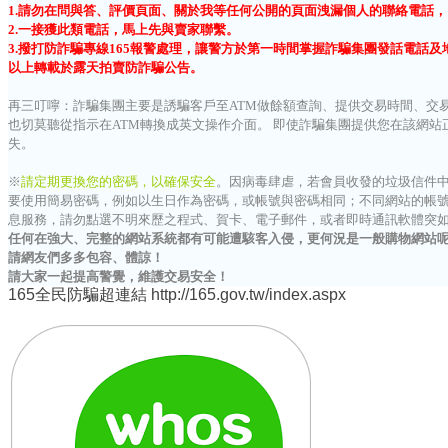
1.請勿在問與答、評價頁面、關於我等任何公開的頁面洩漏個人的聯絡電話
2.一接獲此類電話，馬上先與賣家聯繫。
3.撥打防詐騙專線165報警處理，讓警方於第一時間掌握詐騙集團發話電話
以上轉載於露天拍賣防詐騙公告。
再三叮嚀：詐騙集團主要是誘騙客戶至ATM做餘額查詢、提供交易時間、交
也切莫聽從指示在ATM轉換成英文操作介面。
即使詐騙集團提供您在該網站
失。
※
請定期更換您的密碼，以確保安全
。
因病毒肆虐，若會員收發的垃圾信件
要使用簡易密碼，例如以生日作為密碼，或帳號與密碼相同；不同網站的帳號密
息服務，請勿點選不明來歷之程式、賀卡、電子郵件，或者即時通訊軟體突
任何在強大、完整的網站系統都有可能遭駭客入侵，更何況是一般購物網站
請網友們多多包容、體諒！
請大家一起提高警覺，維護交易安全！
165全民防騙超連結
http://165.gov.tw/index.aspx