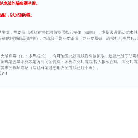
，以免被詐騙集團掌握。
及地點，以加強防範。
易序號，主要是引誘您在提款機前按照指示操作（轉帳），或是透過電話要求
正確的購買商品資料時，也請您千萬不要慌張、更不要照做。
請撥打刑事局16
中夾帶病毒（如：木馬程式），有可能因此該電腦資料被抓取，建議您除了防毒
碼請盡量不要設定為相同的資料；不要在公用電腦 輸入帳號密碼，因公用電腦
如其來的網址連結（這也可能是您朋友的電腦已經中毒）。
呢？！