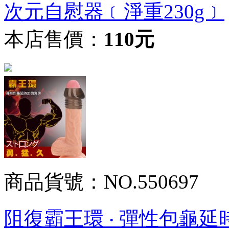
次元自慰器﹝淨重230g﹞
本店售價：
110元
商品貨號：NO.550697
阻復霸王環 ‧ 彈性包龜