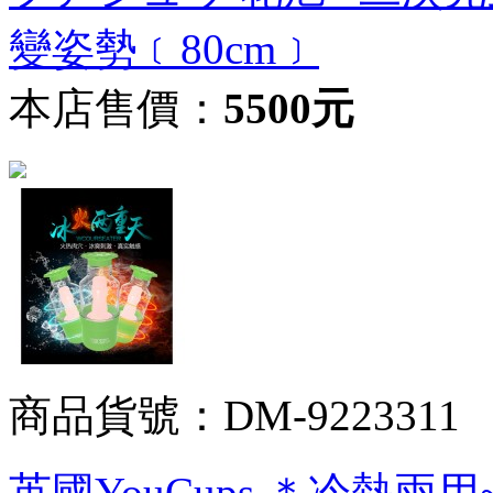
變姿勢﹝80cm﹞
本店售價：
5500元
商品貨號：DM-9223311
英國YouCups ＊冷熱