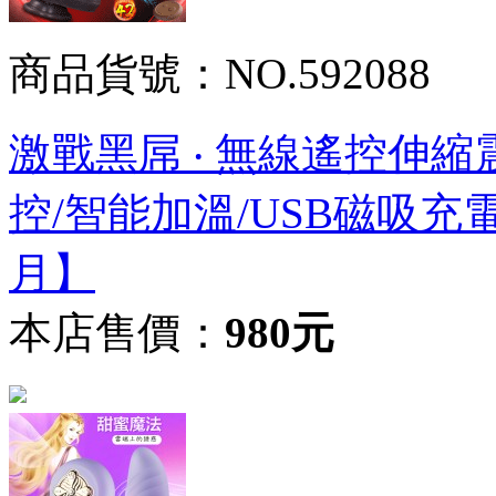
商品貨號：NO.592088
激戰黑屌 ‧ 無線遙控伸
控/智能加溫/USB磁吸
月】
本店售價：
980元