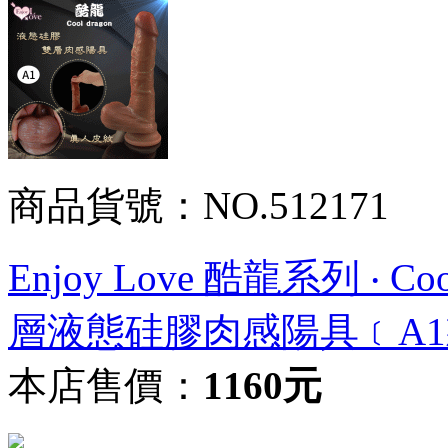
商品貨號：NO.512171
Enjoy Love 酷龍系列 ‧ C
層液態硅膠肉感陽具﹝A
本店售價：
1160元