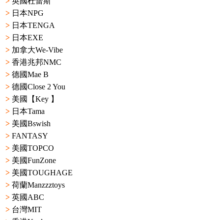
>
英國杜蕾斯
>
日本NPG
>
日本TENGA
>
日本EXE
>
加拿大We-Vibe
>
香港兆邦NMC
>
德國Mae B
>
德國Close 2 You
>
美國【Key 】
>
日本Tama
>
美國Bswish
>
FANTASY
>
美國TOPCO
>
美國FunZone
>
美國TOUGHAGE
>
荷蘭Manzzztoys
>
英國ABC
>
台灣MIT