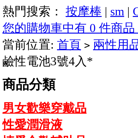
熱門搜索：
按摩棒
|
sm
|
您的購物車中有 0 件商品，
當前位置:
首頁
兩性用
>
鹼性電池3號4入*
商品分類
男女歡樂穿戴品
性愛潤滑液