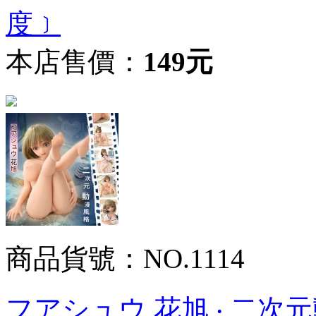
度﹞
本店售價：
149元
商品貨號：NO.1114
フアシュウ 花旭 ‧ 二次