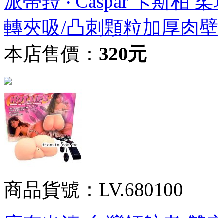
派蒂菈 ‧ Caspar 卡
轉夾吸/凸刺顆粒加厚肉壁
本店售價：
320元
商品貨號：LV.680100