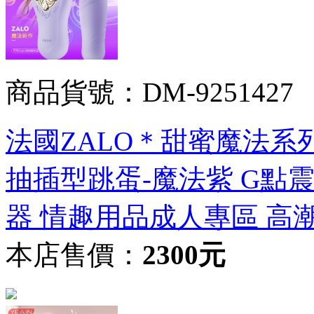
商品貨號：DM-9251427
法國ZALO＊甜蜜魔法系列 T
抽插型跳蛋-魔法紫 G點
器 情趣用品成人專區 高
本店售價：
2300元