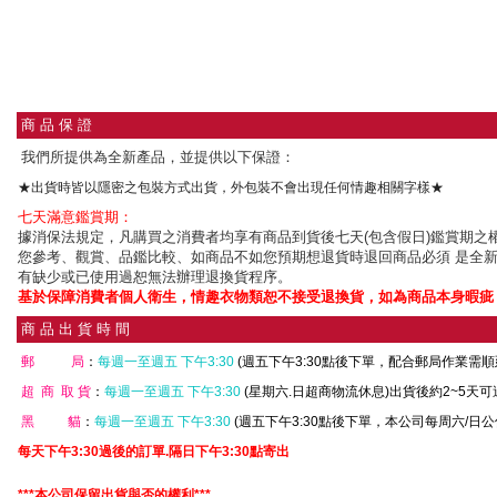
商 品 保 證
我們所提供為全新產品，並提供以下保證：
★出貨時皆以隱密之包裝方式出貨，外包裝不會出現任何情趣相關字樣★
七天滿意鑑賞期：
據消保法規定，凡購買之消費者均享有商品到貨後七天(包含假日)鑑賞期之權
您參考、觀賞、品鑑比較、如商品不如您預期想退貨時退回商品必須 是全
有缺少或已使用過恕無法辦理退換貨程序。
基於保障消費者個人衛生，情趣衣物類恕不接受退換貨，如為商品本身暇疵
商 品 出 貨 時 間
郵 局
：
每週一至週五 下午3:30
(週五下午3:30點後下單，配合郵局作業需
超 商 取 貨
：
每週一至週五 下午3:30
(星期六.日超商物流休息)出貨後約2~5天
黑 貓
：
每週一至週五 下午3:30
(週五下午3:30點後下單，本公司每周六/日
每天下午3:30過後的訂單.隔日下午3:30點寄出
***本公司保留出貨與否的權利***