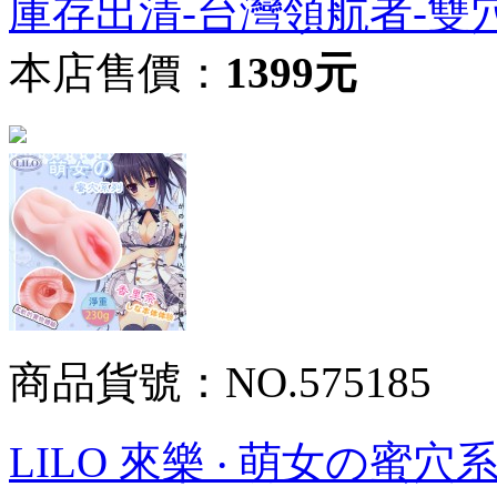
庫存出清-台灣領航者-雙
本店售價：
1399元
商品貨號：NO.575185
LILO 來樂 ‧ 萌女の蜜