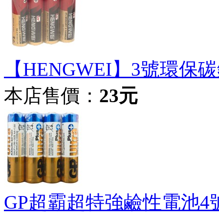
【HENGWEI】3號環保碳
本店售價：
23元
GP超霸超特強鹼性電池4號