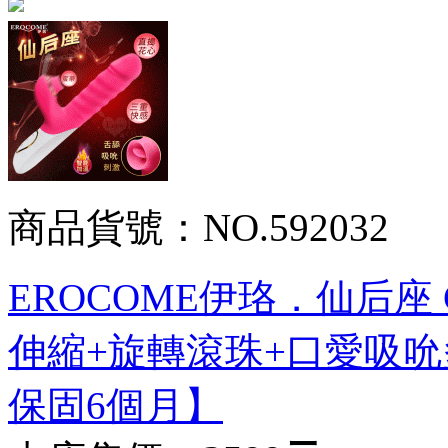
商品貨號：NO.592032
EROCOME伊珞．仙后座 CA
伸縮+旋轉滾珠+口愛吸
保固6個月】