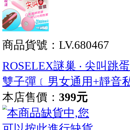
商品貨號：LV.680467
ROSELEX謎巢 ‧ 尖叫
雙子彈﹝男女通用+靜音
本店售價：
399元