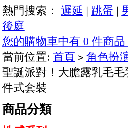
熱門搜索：
遲延
|
跳蛋
|
後庭
您的購物車中有 0 件商品，
當前位置:
首頁
角色扮
>
聖誕派對！大膽露乳毛毛
件式套裝
商品分類