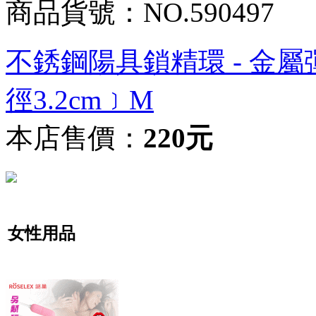
商品貨號：NO.590497
不銹鋼陽具鎖精環 - 金
徑3.2cm﹞M
本店售價：
220元
女性用品