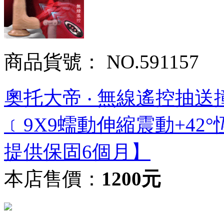
商品貨號： NO.591157
奧托大帝 ‧ 無線遙控抽
﹝9X9蠕動伸縮震動+42
提供保固6個月】
本店售價：
1200元