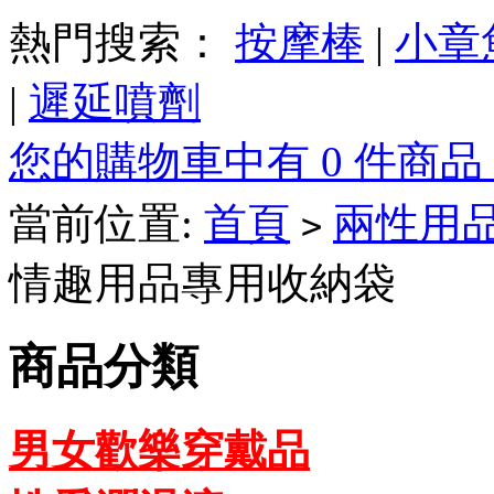
熱門搜索：
按摩棒
|
小章
|
遲延噴劑
您的購物車中有 0 件商品，
當前位置:
首頁
兩性用
>
情趣用品專用收納袋
商品分類
男女歡樂穿戴品