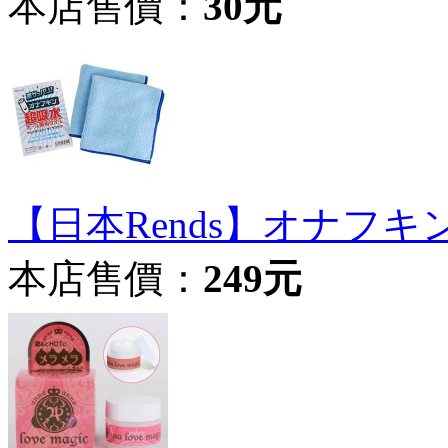
本店售價：
30元
【日本Rends】オナフ
本店售價：
249元