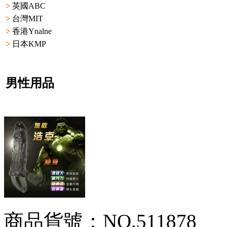
>
英國ABC
>
台灣MIT
>
香港Ynalne
>
日本KMP
男性用品
商品貨號：NO.511878