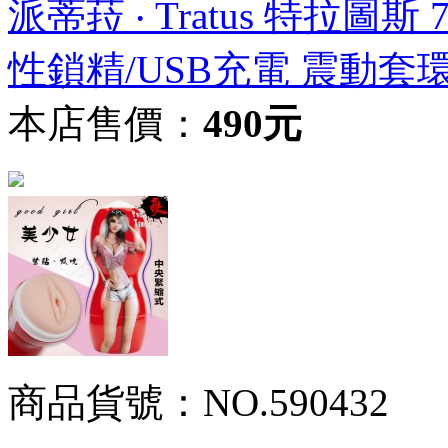
派蒂菈 ‧ Tratus 特拉
性鎖精/USB充電 震動
本店售價：
490元
商品貨號：NO.590432