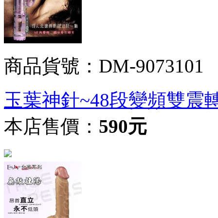
商品貨號：DM-9073101
玉葉神針~48段變頻雙震
本店售價：
590元