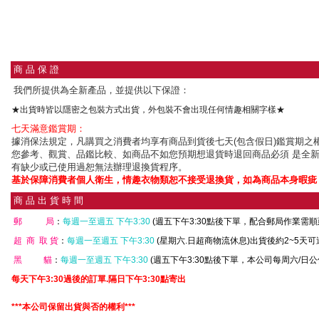
商 品 保 證
我們所提供為全新產品，並提供以下保證：
★出貨時皆以隱密之包裝方式出貨，外包裝不會出現任何情趣相關字樣★
七天滿意鑑賞期：
據消保法規定，凡購買之消費者均享有商品到貨後七天(包含假日)鑑賞期之權
您參考、觀賞、品鑑比較、如商品不如您預期想退貨時退回商品必須 是全
有缺少或已使用過恕無法辦理退換貨程序。
基於保障消費者個人衛生，情趣衣物類恕不接受退換貨，如為商品本身暇疵
商 品 出 貨 時 間
郵 局
：
每週一至週五 下午3:30
(週五下午3:30點後下單，配合郵局作業需
超 商 取 貨
：
每週一至週五 下午3:30
(星期六.日超商物流休息)出貨後約2~5天
黑 貓
：
每週一至週五 下午3:30
(週五下午3:30點後下單，本公司每周六/日
每天下午3:30過後的訂單.隔日下午3:30點寄出
***本公司保留出貨與否的權利***