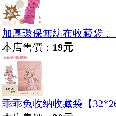
加厚環保無紡布收藏袋﹝ 30 
本店售價：
19元
乖乖兔收納收藏袋【32*2