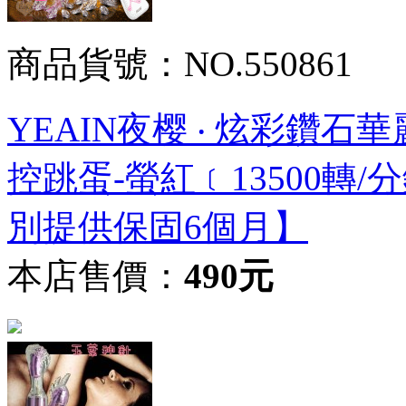
商品貨號：NO.550861
YEAIN夜樱 ‧ 炫彩鑽石
控跳蛋-螢紅﹝13500轉/
別提供保固6個月】
本店售價：
490元